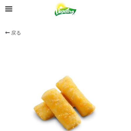
×
ブログカテゴリー
について
戻る
すべてのカテゴリ
私たちが作った食品
VEGEFARMについて
News
マイルストーン
プレスセンター
製品一覧
Events
私たちの価値観
レシピ
アクセス
ニュース
品質管理
All Recipe
カタログ
イベント
お問い合わせ
検索
認証
よくあるご質問
日本語
OEM / ODM
日本語
English
繁體中文