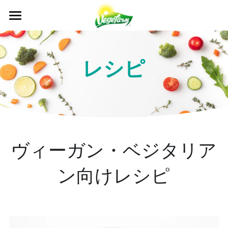
×
ブログカテゴリー
について
すべてのカテゴリ
私たちが作った食品
VEGEFARMについて
レシピ
News
マイルストーン
プレスセンター
製品一覧
Events
私たちの価値観
レシピ
アクセス
ニュース
品質管理
All Recipe
カタログ
イベント
お問い合わせ
検索
ヴィーガン・ベジタリア
認証
よくあるご質問
日本語
ン向けレシピ
OEM / ODM
日本語
English
繁體中文