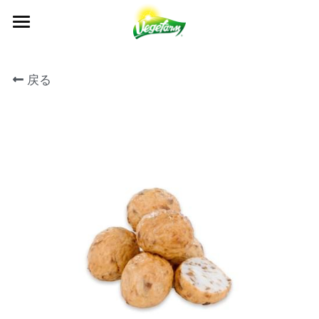
×
ブログカテゴリー
について
戻る
すべてのカテゴリ
私たちが作った食品
VEGEFARMについて
News
マイルストーン
プレスセンター
製品一覧
Events
私たちの価値観
レシピ
アクセス
ニュース
品質管理
All Recipe
カタログ
イベント
お問い合わせ
検索
認証
よくあるご質問
日本語
OEM / ODM
日本語
English
繁體中文